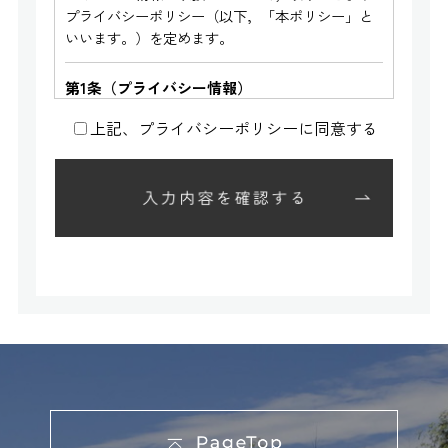
プライバシーポリシー（以下，「本ポリシー」と
いいます。）を定めます。
第1条（プライバシー情報）
上記、プライバシーポリシーに同意する
プライバシー情報のうち「個人情報」とは，個人
情報保護法にいう「個人情報」を指すものとし，
生存する個人に関する情報であって，当該情報に
含まれる氏名，生年月日，住所，電話番号，連絡
先その他の記述等により特定の個人を識別できる
情報を指します。
プライバシー情報のうち「履歴情報および特性情
報」とは，上記に定める「個人情報」以外のもの
をいい，ご利用いただいたサービスやご購入いた
だいた商品，ご覧になったページや広告の履歴，
ユーザーが検索された検索キーワード，ご利用日
時，ご利用の方法，ご利用環境，郵便番号や性
別，職業，年齢，ユーザーのIPアドレス，クッキ
ー情報，位置情報，端末の個体識別情報などを指
します。