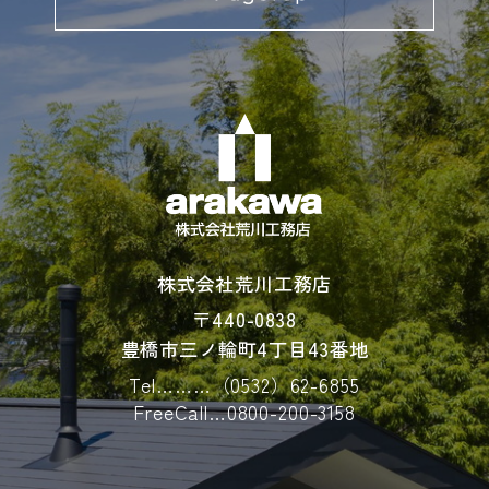
第２条（プライバシー情報の収集方法）
当社は，ユーザーが利用登録をする際に氏名，生
年月日，住所，電話番号，メールアドレス，銀行
口座番号，クレジットカード番号，運転免許証番
号などの個人情報をお尋ねすることがあります。
また，ユーザーと提携先などとの間でなされたユ
ーザーの個人情報を含む取引記録や，決済に関す
る情報を当社の提携先（情報提供元，広告主，広
告配信先などを含みます。以下，｢提携先｣といい
株式会社荒川工務店
ます。）などから収集することがあります。
当社は，ユーザーについて，利用したサービスや
〒440-0838
ソフトウエア，購入した商品，閲覧したページや
豊橋市三ノ輪町4丁目43番地
広告の履歴，検索した検索キーワード，利用日
時，利用方法，利用環境（携帯端末を通じてご利
Tel………
（0532）62-6855
用の場合の当該端末の通信状態，利用に際しての
FreeCall…
0800-200-3158
各種設定情報なども含みます），IPアドレス，ク
ッキー情報，位置情報，端末の個体識別情報など
の履歴情報および特性情報を，ユーザーが当社や