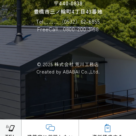
〒440-0838
ソフトウエア，購入した商品，閲覧したページや
豊橋市三ノ輪町4丁目43番地
広告の履歴，検索した検索キーワード，利用日
時，利用方法，利用環境（携帯端末を通じてご利
Tel………
（0532）62-6855
用の場合の当該端末の通信状態，利用に際しての
FreeCall…
0800-200-3158
各種設定情報なども含みます），IPアドレス，ク
ッキー情報，位置情報，端末の個体識別情報など
の履歴情報および特性情報を，ユーザーが当社や
提携先のサービスを利用しまたはページを閲覧す
る際に収集します。
© 2025 株式会社 荒川工務店
Created by
ABABAI
Co.,Ltd.
第３条（個人情報を収集・利用する目的）
当社が個人情報を収集・利用する目的は，以下の
とおりです。
（1）ユーザーに自分の登録情報の閲覧や修正，利
用状況の閲覧を行っていただくために，氏名，住
所，連絡先，支払方法などの登録情報，利用され
たサービスや購入された商品，およびそれらの代
金などに関する情報を表示する目的
（2）ユーザーにお知らせや連絡をするためにメー