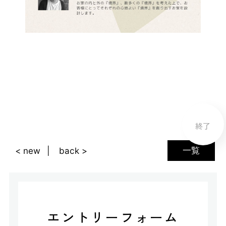
終了
一覧
< new
back >
エントリーフォーム