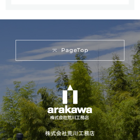
報」とは，上記に定める「個人情報」以外のもの
をいい，ご利用いただいたサービスやご購入いた
だいた商品，ご覧になったページや広告の履歴，
ユーザーが検索された検索キーワード，ご利用日
時，ご利用の方法，ご利用環境，郵便番号や性
別，職業，年齢，ユーザーのIPアドレス，クッキ
ー情報，位置情報，端末の個体識別情報などを指
します。
第２条（プライバシー情報の収集方法）
当社は，ユーザーが利用登録をする際に氏名，生
年月日，住所，電話番号，メールアドレス，銀行
口座番号，クレジットカード番号，運転免許証番
号などの個人情報をお尋ねすることがあります。
また，ユーザーと提携先などとの間でなされたユ
ーザーの個人情報を含む取引記録や，決済に関す
る情報を当社の提携先（情報提供元，広告主，広
告配信先などを含みます。以下，｢提携先｣といい
株式会社荒川工務店
ます。）などから収集することがあります。
当社は，ユーザーについて，利用したサービスや