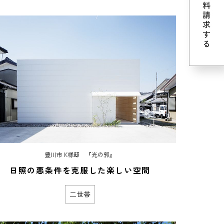
豊川市 K様邸 『光の郭』
日照の悪条件を克服した楽しい空間
二世帯