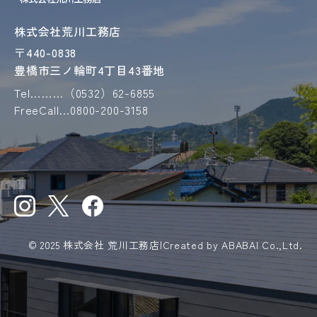
株式会社荒川工務店
〒440-0838
豊橋市三ノ輪町4丁目43番地
Tel………
（0532）62-6855
FreeCall…
0800-200-3158
© 2025 株式会社 荒川工務店
|
Created by
ABABAI
Co.,Ltd.