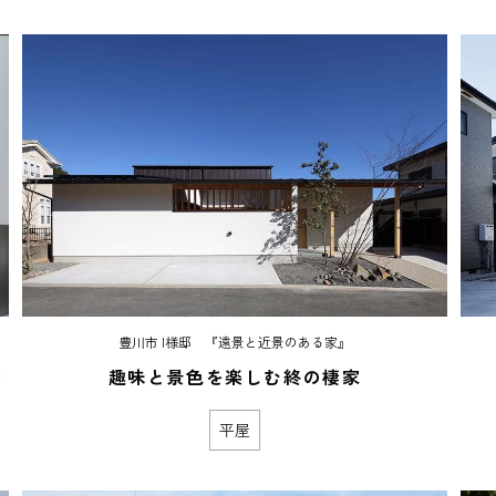
豊川市 I様邸 『遠景と近景のある家』
ン
趣味と景色を楽しむ終の棲家
平屋