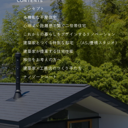
CONTENTS
コンセプト
多機能な平屋住宅
心地よい距離感で繋ぐ二世帯住宅
これからの暮らしをデザインするリノベーション
建築家とつくる特別な邸宅 （ASJ豊橋スタジオ）
建築家が提案する住宅性能
移住をお考えの方へ
建築家×工務店のつくり手たち
ナノゾーンコート